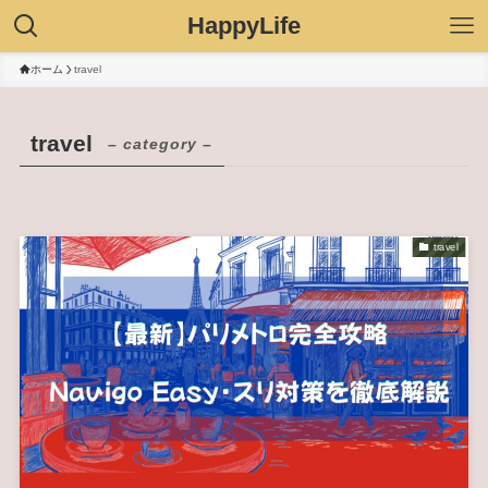
HappyLife
ホーム
travel
travel
– category –
travel