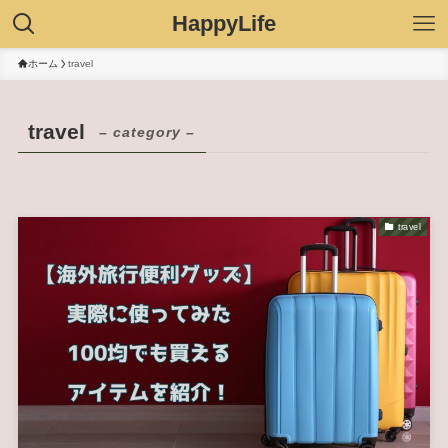
HappyLife
ホーム
travel
travel
– category –
travel